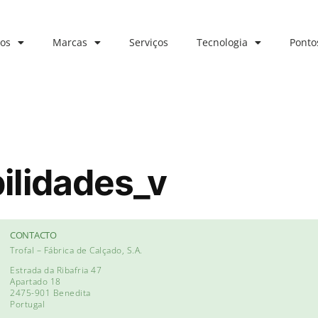
os
Marcas
Serviços
Tecnologia
Ponto
ilidades_v
CONTACTO
Trofal – Fábrica de Calçado, S.A.
Estrada da Ribafria 47
Apartado 18
2475-901 Benedita
Portugal