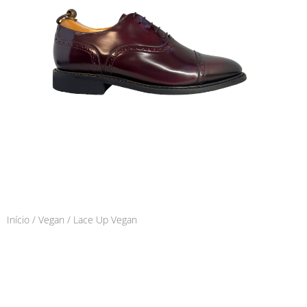
Início
/
Vegan
/ Lace Up Vegan