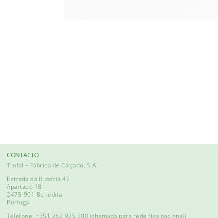
CONTACTO
Trofal – Fábrica de Calçado, S.A.
Estrada da Ribafria 47
Apartado 18
2475-901 Benedita
Portugal
Telefone: +351 262 925 300
(chamada para rede fixa nacional)